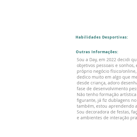
Habilidades Desportivas:
Outras Informações:
Sou a Day, em 2022 decidi que
objetivos pessoais e sonhos,
próprio negócio físico/online,
dedico muito em algo que me p
desde criança, adoro desenh
fase de desenvolvimento pess
Não tenho formação artística
figurante, já fiz dublagens n
também, estou aprendendo a 
Sou decoradora de festas, fa
e ambientes de interação pr