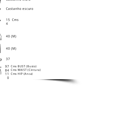
Castanho escuro
15
Cms
4
40 (M)
40 (M)
37
97
Cms BUST (Busto)
Cms WAIST (Cintura)
84
11
Cms HIP (Anca)
0