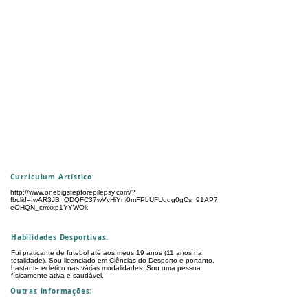
Curriculum Artístico:
http://www.onebigstepforepilepsy.com/?
fbclid=IwAR3JB_QDQFC37wVvHiYni0mFPbUFUgqg0gCs_91AP7
eOHQN_cmxxp1YYWOk
Habilidades Desportivas:
Fui praticante de futebol até aos meus 19 anos (11 anos na
totalidade). Sou licenciado em Ciências do Desporto e portanto,
bastante eclético nas várias modalidades. Sou uma pessoa
físicamente ativa e saudável.
Outras Informações: