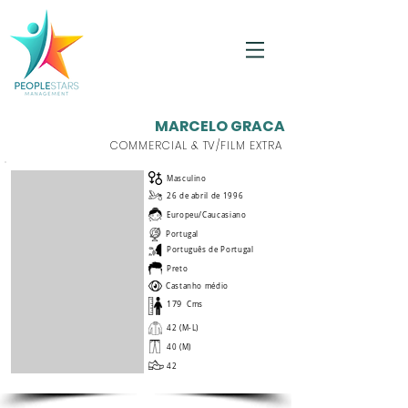
MARCELO GRACA
COMMERCIAL & TV/FILM EXTRA
Masculino
26 de abril de 1996
Europeu/Caucasiano
Portugal
Português de Portugal
Preto
Castanho médio
179
Cms
42 (M-L)
40 (M)
42