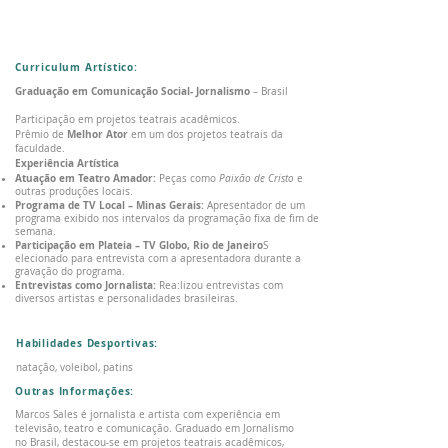
Curriculum Artístico:
Graduação em Comunicação Social- Jornalismo
– Brasil
Participação em projetos teatrais acadêmicos.
Melhor Ator
Prêmio de
em um dos projetos teatrais da
faculdade.
Experiência Artística
Atuação em Teatro Amador:
Peças como
Paixão de Cristo
e
outras produções locais.
Programa de TV Local – Minas Gerais:
Apresentador de um
programa exibido nos intervalos da programação fixa de fim de
semana.
Participação em Plateia – TV Globo, Rio de Janeiro
S
elecionado para entrevista com a apresentadora durante a
gravação do programa.
Entrevistas como Jornalista:
Rea:lizou entrevistas com
diversos artistas e personalidades brasileiras.
Habilidades Desportivas:
natação, voleibol, patins
Outras Informações:
Marcos Sales é jornalista e artista com experiência em
televisão, teatro e comunicação. Graduado em Jornalismo
no Brasil, destacou-se em projetos teatrais acadêmicos,