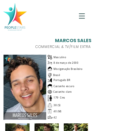
MARCOS SALES
COMMERCIAL & TV/FILM EXTRA
Masculino
8 de março de 2000
Miscigenação Brasileira
Brasil
Português BR
Castanho escuro
Castanho claro
179
Cms
38 (S)
40 (M)
42