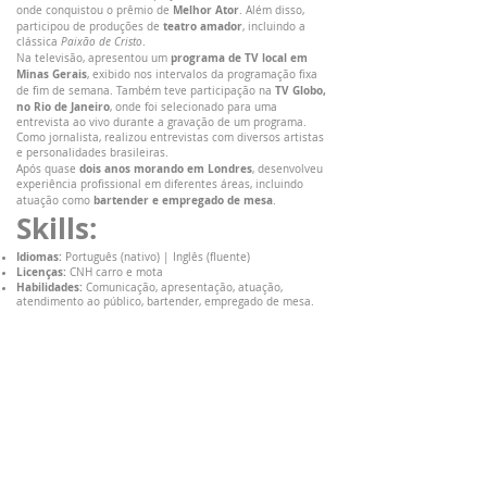
Melhor Ator
onde conquistou o prêmio de
. Além disso,
teatro amador
participou de produções de
, incluindo a
clássica
Paixão de Cristo
.
programa de TV local em
Na televisão, apresentou um
Minas Gerais
, exibido nos intervalos da programação fixa
TV Globo,
de fim de semana. Também teve participação na
no Rio de Janeiro
, onde foi selecionado para uma
entrevista ao vivo durante a gravação de um programa.
Como jornalista, realizou entrevistas com diversos artistas
e personalidades brasileiras.
dois anos morando em Londres
Após quase
, desenvolveu
experiência profissional em diferentes áreas, incluindo
bartender e empregado de mesa
atuação como
.
Skills:
Idiomas:
Português (nativo) | Inglês (fluente)
Licenças:
CNH carro e mota
Habilidades:
Comunicação, apresentação, atuação,
atendimento ao público, bartender, empregado de mesa.