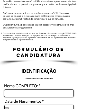
SmartPhone com boa memória RAM e boa câmera para eventuais fotos
do Candidato, ou possuir computador para o efeito, ambos com ligação à
Internet.
Após a entrada em sistema da sua Candidatura a SCOUT, a nossa
Equipa irá analisá-la e e caso cumpra os Requisitos, entraremos em
contacto para um breefing de como iniciar a sua angariação.
Qualquer dúvida poderá expô-la aos nossos serviços através do e-mail
geral.peoplestars@gmail.com
Poderá existir a possibilidade de aprovar um Scout que não seja agenciado da PEOPLE STARS
MANAGEMENT, mas na condição que seja pessoa conhecida da Agência e NÃO exerça
funções de Figuração por outra Agência do Mercado e se um dia o pretender fazer assume o
compromisso de se Agenciar connosco.
FORMULÁRIO DE
CANDIDATURA
IDENTIFICAÇÃO
(*) Campos de resposta obrigatória
Nome COMPLETO: *
r
Data de Nascimento: *
*
e
q