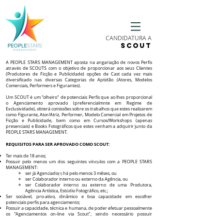
CANDIDATURA A
SCOUT
A PEOPLE STARS MANAGEMENT aposta na angariação de novos Perfis
através de SCOUTS com o objetivo de proporcionar aos seus Clientes
(Produtores de Ficção e Publicidade) opções de Cast cada vez mais
diversificado nas diversas Categorias de Aptidão (Atores, Modelos
Comerciais, Performers e Figurantes).
Um SCOUT é um "olheiro" de potenciais Perfis que ao lhes proporcional
o Agenciamento aprovado (preferencialmnte em Regime de
Exclusividade), obterá comissões sobre os trabalhos que estes realizarem
como Figurante, Ator/Atriz, Performer, Modelo Comercial em Projetos de
Ficção e Publicidade, bem como em Cursos/Workshops (apenas
presenciais) e Books Fotográficos que estes venham a adquirir junto da
PEOPLE STARS MANAGEMENT.
REQUISITOS PARA SER APROVADO COMO SCOUT:
Ter mais de 18 anos;
Possuir pelo menos um dos seguintes vínculos com a PEOPLE STARS
MANAGEMENT:
ser já Agenciado
há pelo menos 3 mêses, ou
(1)
ser Colaborador interno ou externo da Agência, ou
ser Colaborador interno ou externo de uma Produtora,
Agência Artística, Estúdio Fotográfico, etc.;
Ser sociável, pro-ativo, dinâmico e boa capacidade em escolher
potenciais perfis para agenciamento;
Possuir a capacidade, técnica e humana, de poder efetuar pessoalmente
os "Agenciamentos on-line via Scout", sendo necessário possuir