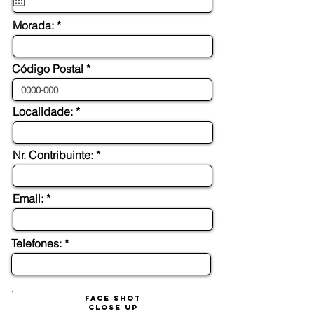
u
i
Morada: *
r
e
d
Código Postal *
Localidade: *
Nr. Contribuinte: *
Email: *
Telefones: *
FACE SHOT
CLOSE UP