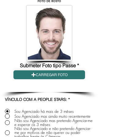
FOTO DE ROSTO
Submeter Foto tipo Passe *
CARREGAR FOTO
VÍNCULO COM A PEOPLE STARS: *
Sou Agenciado há mais de 3 mêses
Sou Agenciado mas ainda muito recentemente
Não sou Agenciado mas pretendo Agenciar-me
e esperar os 3 mêses
Não sou Agenciado e não pretendo Agenciar-
me por motivos de não querer ou poder
trabalhar frente às Câmeras