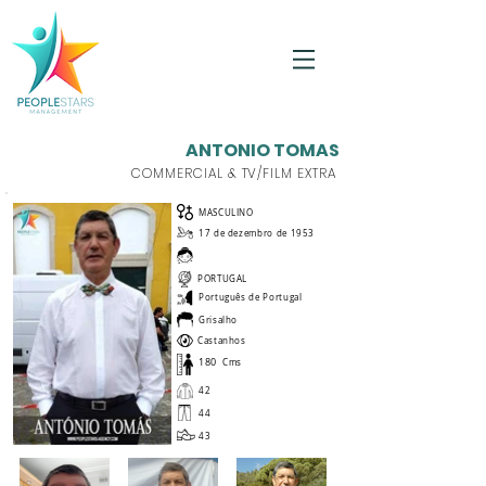
ANTONIO TOMAS
COMMERCIAL & TV/FILM EXTRA
MASCULINO
17 de dezembro de 1953
PORTUGAL
Português de Portugal
Grisalho
Castanhos
180
Cms
42
44
43