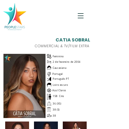
CATIA SOBRAL
COMMERCIAL & TV/FILM EXTRA
Feminino
2 de fevereiro de 2004
Caucasiana
Portugal
Português PT
Loiro escuro
Azul Claros
158
Cms
36 (XS)
38 (S)
38