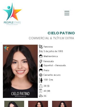
CIELO PATINO
COMMERCIAL & TV/FILM EXTRA
Feminino
5 de julho de 1995
Mediterrânica
Venezuela
Espanhol – Venezuela
Preto
Castanho escuro
159
Cms
38 (S)
40 (M)
36