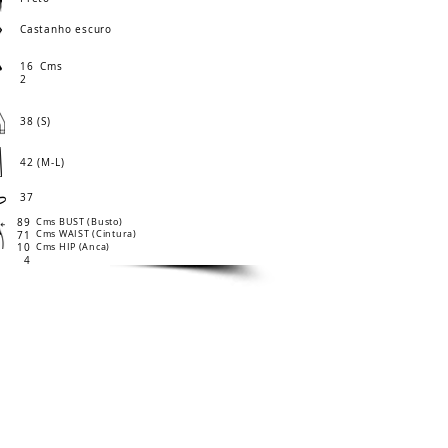
Castanho escuro
16
Cms
2
38 (S)
42 (M-L)
37
89
Cms BUST (Busto)
Cms WAIST (Cintura)
71
10
Cms HIP (Anca)
4