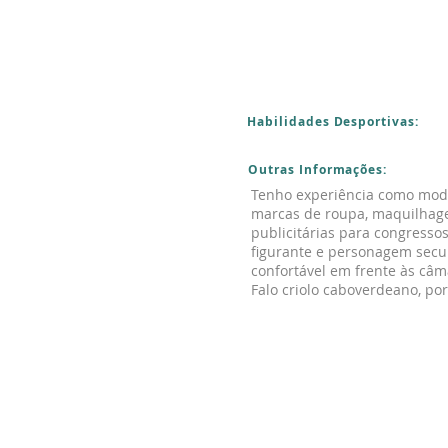
Habilidades Desportivas:
Outras Informações:
Tenho experiência como model
marcas de roupa, maquilhagem
publicitárias para congressos
figurante e personagem secun
confortável em frente às câma
Falo criolo caboverdeano, por