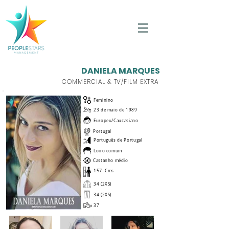
DANIELA MARQUES
COMMERCIAL & TV/FILM EXTRA
Feminino
23 de maio de 1989
Europeu/Caucasiano
Portugal
Português de Portugal
Loiro comum
Castanho médio
157
Cms
34 (2XS)
34 (2XS)
37