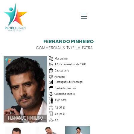
FERNANDO PINHEIRO
COMMERCIAL & TV/FILM EXTRA
Masculino
12 de dezembro de 1988
Caucasiano
Portugal
Português de Portugal
Castanho escuro
Castanho médio
169
Cms
42 (M-L)
42 (M-L)
42