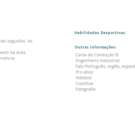
Habilidades Desportivas:
ias seguidos. As
Outras Informações:
vesti na área.
Carta de Condução B
riencia.
Engenheiro Industrial
Falo Português, inglês, espa
Pro ativo
Voleibol
Cozinhar
Fotografia