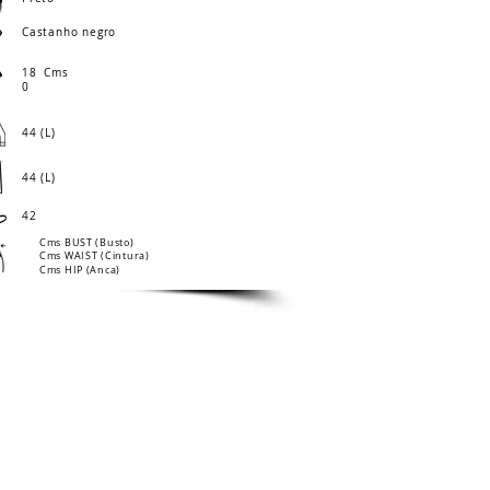
Castanho negro
18
Cms
0
44 (L)
44 (L)
42
Cms BUST (Busto)
Cms WAIST (Cintura)
Cms HIP (Anca)