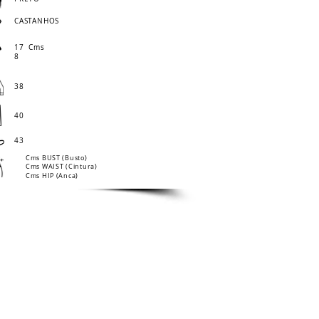
CASTANHOS
17
Cms
8
38
40
43
Cms BUST (Busto)
Cms WAIST (Cintura)
Cms HIP (Anca)