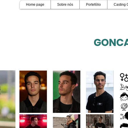
Home page
Sobre nós
Portefólio
Casting 
GONCA