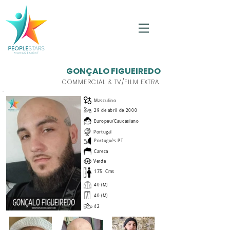
GONÇALO FIGUEIREDO
COMMERCIAL & TV/FILM EXTRA
Masculino
29 de abril de 2000
Europeu/Caucasiano
Portugal
Português PT
Careca
Verde
175
Cms
40 (M)
40 (M)
42