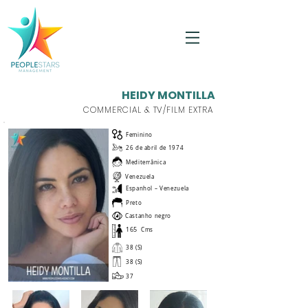
HEIDY MONTILLA
COMMERCIAL & TV/FILM EXTRA
Feminino
26 de abril de 1974
Mediterrânica
Venezuela
Espanhol – Venezuela
Preto
Castanho negro
165
Cms
38 (S)
38 (S)
37