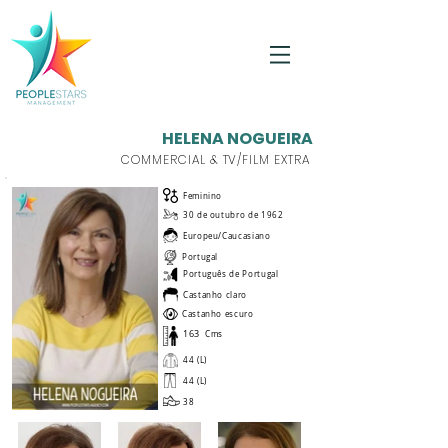
HELENA NOGUEIRA
COMMERCIAL & TV/FILM EXTRA
Feminino
30 de outubro de 1962
Europeu/Caucasiano
Portugal
Português de Portugal
Castanho claro
Castanho escuro
163
Cms
44 (L)
44 (L)
38