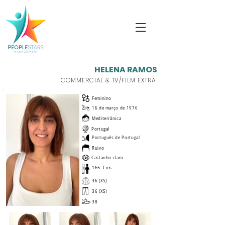
HELENA RAMOS
COMMERCIAL & TV/FILM EXTRA
Feminino
16 de março de 1976
Mediterrânica
Portugal
Português de Portugal
Ruivo
Castanho claro
165
Cms
36 (XS)
36 (XS)
38