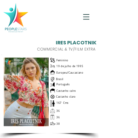
IRES PLACOTNIK
COMMERCIAL & TV/FILM EXTRA
Feminino
19 de julho de 1995
Europeu/Caucasiano
Brasil
Português
Castanho calro
Castanho claro
167
Cms
36
36
38