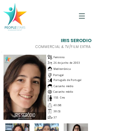
IRIS SERODIO
COMMERCIAL & TV/FILM EXTRA
Feminino
26 de junho de 2003
Mediterrânica
Portugal
Português de Portugal
Castanho médio
Castanho médio
155
Cms
40 (M)
38 (S)
37