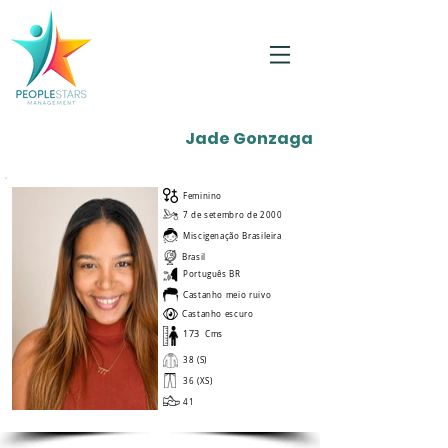
Jade Gonzaga
Feminino
7 de setembro de 2000
Miscigenação Brasileira
Brasil
Português BR
Castanho meio ruivo
Castanho escuro
173
Cms
38 (S)
36 (XS)
41