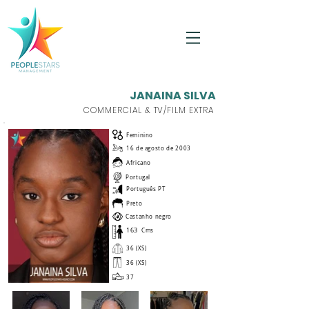
JANAINA SILVA
COMMERCIAL & TV/FILM EXTRA
Feminino
16 de agosto de 2003
Africano
Portugal
Português PT
Preto
Castanho negro
163
Cms
36 (XS)
36 (XS)
37