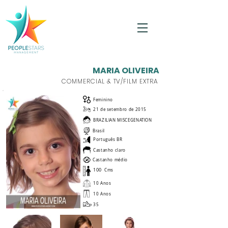
MARIA OLIVEIRA
COMMERCIAL & TV/FILM EXTRA
Feminino
21 de setembro de 2015
BRAZILIAN MISCEGENATION
Brasil
Português BR
Castanho claro
Castanho médio
100
Cms
10 Anos
10 Anos
35