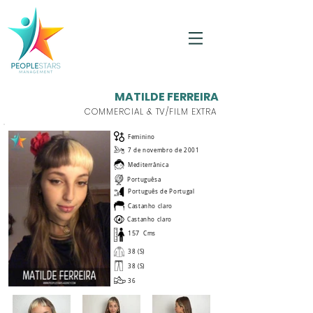
MATILDE FERREIRA
COMMERCIAL & TV/FILM EXTRA
Feminino
7 de novembro de 2001
Mediterrânica
Portuguêsa
Português de Portugal
Castanho claro
Castanho claro
157
Cms
38 (S)
38 (S)
36