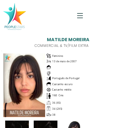
MATILDE MOREIRA
COMMERCIAL & TV/FILM EXTRA
Feminino
13 de maio de 2007
Português de Portugal
Castanho escuro
Castanho médio
160
Cms
36 (XS)
34 (2XS)
38