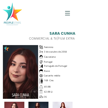
SARA CUNHA
COMMERCIAL & TV/FILM EXTRA
Feminino
3 de outubro de 2004
Caucasiana
Portugal
Português de Portugal
Ruivo
Castanho médio
169
Cms
40 (M)
42 (M-L)
36