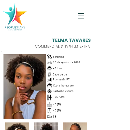
TELMA TAVARES
COMMERCIAL & TV/FILM EXTRA
Feminino
25 de agosto de 2003
Africano
Cabo Verde
Português PT
Castanho escuro
Castanho escuro
165
Cms
40 (M)
40 (M)
38