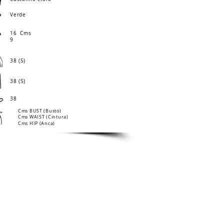
Verde
16
Cms
9
38 (S)
38 (S)
38
Cms BUST (Busto)
Cms WAIST (Cintura)
Cms HIP (Anca)