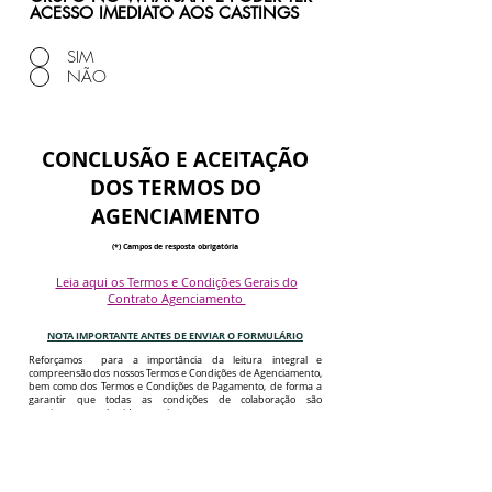
ACESSO IMEDIATO AOS CASTINGS
SIM
NÃO
CONCLUSÃO E ACEITAÇÃO
DOS TERMOS DO
AGENCIAMENTO
(*) Campos de resposta obrigatória
Leia aqui os Termos e Condições Gerais do
Contrato Agenciamento
NOTA IMPORTANTE ANTES DE ENVIAR O FORMULÁRIO
Reforçamos para a importância da leitura integral e
compreensão dos nossos Termos e Condições de Agenciamento,
bem como dos Termos e Condições de Pagamento, de forma a
garantir que todas as condições de colaboração são
previamente conhecidas e aceites.
A nossa atividade é desenvolvida com rigor, transparência e
profissionalismo, em conformidade com a legislação portuguesa
aplicável, incluindo as normas civis, comerciais e fiscais, entre
outras que se revelem necessárias ao exercício da atividade.