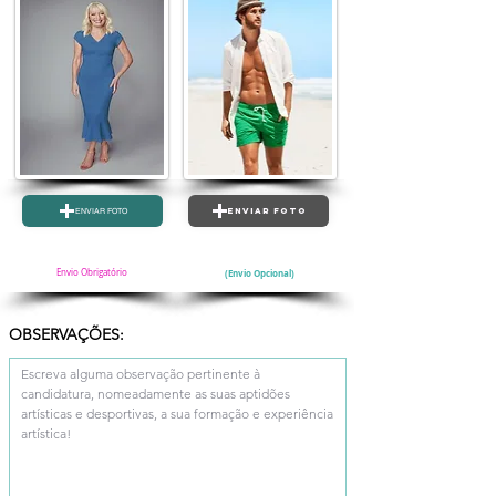
ENVIAR FOTO
ENVIAR FOTO
Envio Obrigatório
(Envio Opcional)
OBSERVAÇÕES:
Escreva alguma observação pertinente à 
candidatura, nomeadamente as suas aptidões 
artísticas e desportivas, a sua formação e experiência 
artística!