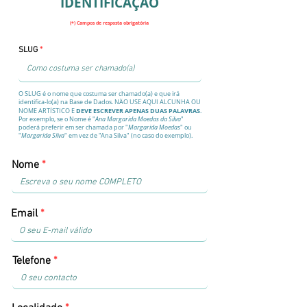
IDENTIFICAÇÃO
(*) Campos de resposta obrigatória
SLUG
O SLUG é o nome que costuma ser chamado(a) e que irá
identifica-lo(a) na Base de Dados. NÃO USE AQUI ALCUNHA OU
DEVE ESCREVER APENAS DUAS PALAVRAS
NOME ARTÍSTICO E
.
Por exemplo, se o Nome é "
Ana Margarida Moedas da Silva
"
poderá preferir em ser chamada por "
Margarida Moedas
" ou
"
Margarida Silva
" em vez de "Ana Silva" (no caso do exemplo).
Nome
Email
Telefone