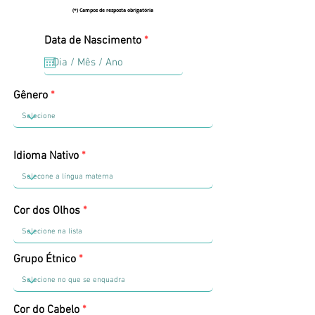
(*) Campos de resposta obrigatória
r
Data de Nascimento
*
e
q
u
i
Gênero
r
e
d
Idioma Nativo
Cor dos Olhos
Grupo Étnico
Cor do Cabelo